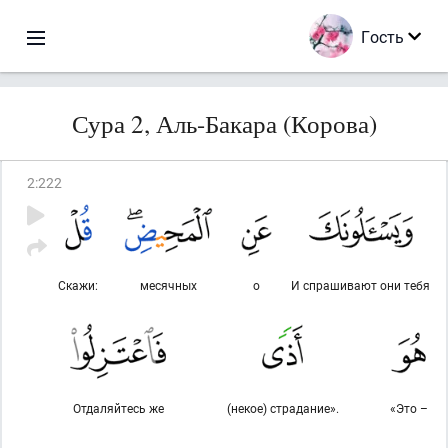
Гость
Сура 2, Аль-Бакара (Корова)
2
:
222
Скажи:
месячных
о
И спрашивают они тебя
Отдаляйтесь же
(некое) страдание».
«Это –