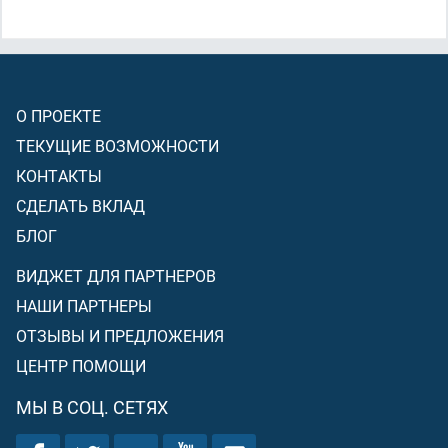
прекратятся месячные]
. А когда они
[женщины]
очистятся
[совершат большое омовение]
, то приходите к ним
[имейте с ними близость]
в то место, в которое повелел
[дозволил]
вам Аллах. Поистине, Аллах любит тех, кто
много кается, и любит очищающихся!
О ПРОЕКТЕ
ТЕКУЩИЕ ВОЗМОЖНОСТИ
КОНТАКТЫ
СДЕЛАТЬ ВКЛАД
БЛОГ
ВИДЖЕТ ДЛЯ ПАРТНЕРОВ
НАШИ ПАРТНЕРЫ
ОТЗЫВЫ И ПРЕДЛОЖЕНИЯ
ЦЕНТР ПОМОЩИ
МЫ В СОЦ. СЕТЯХ