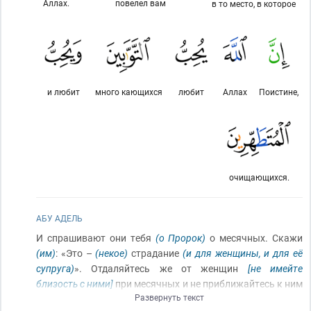
Аллах.
повелел вам
в то место, в которое
и любит
много кающихся
любит
Аллах
Поистине,
очищающихся.
АБУ АДЕЛЬ
И спрашивают они тебя
(о Пророк)
о месячных. Скажи
(им)
: «Это –
(некое)
страдание
(и для женщины, и для её
супруга)
». Отдаляйтесь же от женщин
[не имейте
близость с ними]
при месячных и не приближайтесь к ним
Развернуть текст
[не имейте близость]
, пока они не очистятся
[пока не