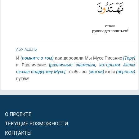
стали
руководствоваться!
АБУ АДЕЛЬ
И
(помните о том)
как даровали Мы Мусе Писание
[Тору]
и Различение
[различные знамения, которыми Аллах
оказал поддержку Мусе]
, чтобы вы
(могли)
идти
(верным)
путём!
О ПРОЕКТЕ
ТЕКУЩИЕ ВОЗМОЖНОСТИ
КОНТАКТЫ