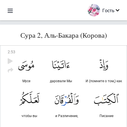
Гость
Сура 2, Аль-Бакара (Корова)
2
:
53
Мусе
даровали Мы
И (помните о том,) как
чтобы вы
и Различение,
Писание