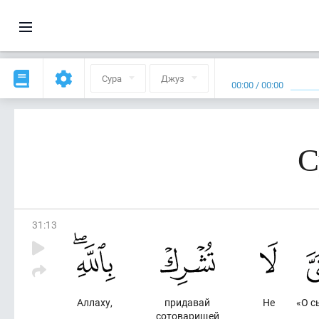
Сура
Джуз
00:00
/
00:00
С
31
:
13
Аллаху,
придавай
Не
«О с
сотоварищей