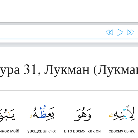
ура 31, Лукман (Лукма
ынок мой!
увещевал его:
в то время, как он
своему сыну,