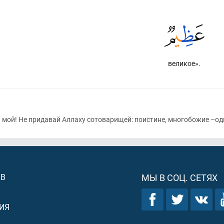
великое».
н мой! Не придавай Аллаху сотоварищей: поистине, многобожие –од
ОВ
МЫ В СОЦ. СЕТЯХ
ИЯ