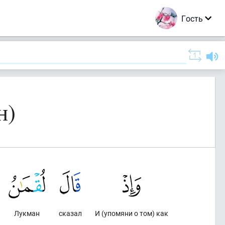
Гость
н)
Лукман
сказал
И (упомяни о том) как