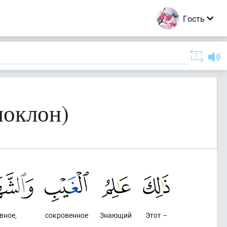
Гость
поклон)
вное,
сокровенное
Знающий
Этот –