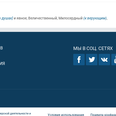
в душах]
и явное, Величественный, Милосердный
(к верующим)
,
ОВ
МЫ В СОЦ. СЕТЯХ
ИЯ
ерской деятельности и
Условия использования
Правила конфид