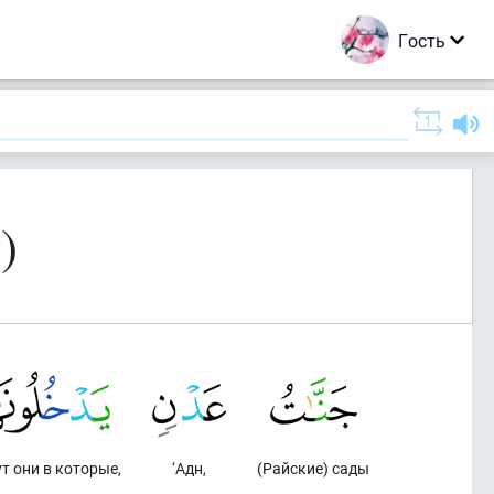
Гость
)
т они в которые,
‘Адн,
(Райские) сады