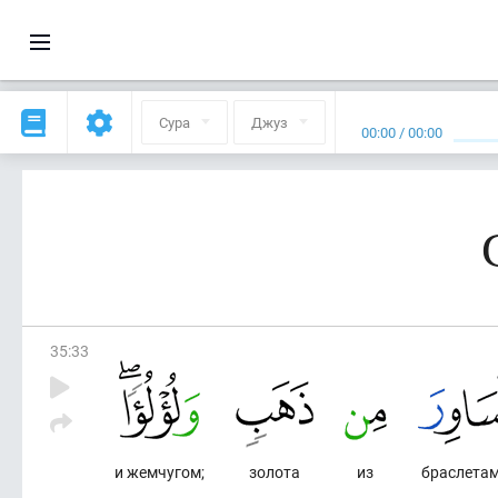
Сура
Джуз
00:00
/
00:00
35
:
33
и жемчугом;
золота
из
браслета