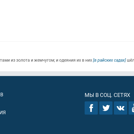
тами из золота и жемчугом; и одеяния их в них
[в райских садах]
шёл
ОВ
МЫ В СОЦ. СЕТЯХ
ИЯ