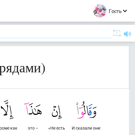
Гость
 рядами)
роме как
это –
«Не есть
И сказали они: