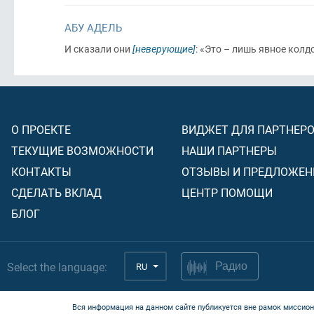
АБУ АДЕЛЬ
И сказали они
[неверующие]
: «Это – лишь явное колд
О ПРОЕКТЕ
ВИДЖЕТ ДЛЯ ПАРТНЕР
ТЕКУЩИЕ ВОЗМОЖНОСТИ
НАШИ ПАРТНЕРЫ
КОНТАКТЫ
ОТЗЫВЫ И ПРЕДЛОЖЕН
СДЕЛАТЬ ВКЛАД
ЦЕНТР ПОМОЩИ
БЛОГ
Select the language:
RU
Радио
Вся информация на данном сайте публикуется вне рамок миссион