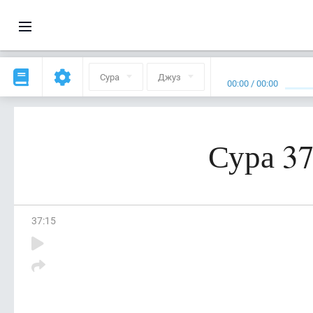
Сура
Джуз
00:00
/
00:00
Сура 37
37
:
15