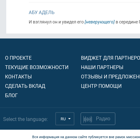
АБУ АДЕЛЬ
И взглянул он и увидел его
[неверующего]
в середине
О ПРОЕКТЕ
ВИДЖЕТ ДЛЯ ПАРТНЕР
ТЕКУЩИЕ ВОЗМОЖНОСТИ
НАШИ ПАРТНЕРЫ
КОНТАКТЫ
ОТЗЫВЫ И ПРЕДЛОЖЕН
СДЕЛАТЬ ВКЛАД
ЦЕНТР ПОМОЩИ
БЛОГ
Select the language:
RU
Радио
Вся информация на данном сайте публикуется вне рамок миссион