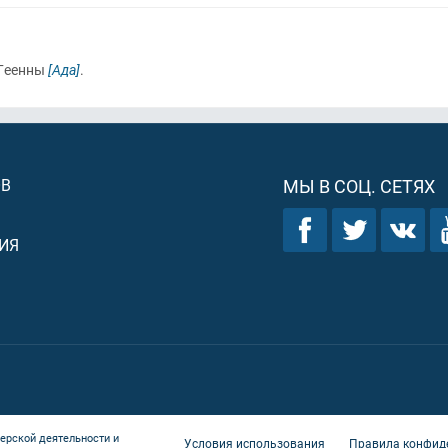
 Геенны
[Ада]
.
ОВ
МЫ В СОЦ. СЕТЯХ
ИЯ
ерской деятельности и
Условия использования
Правила конфид