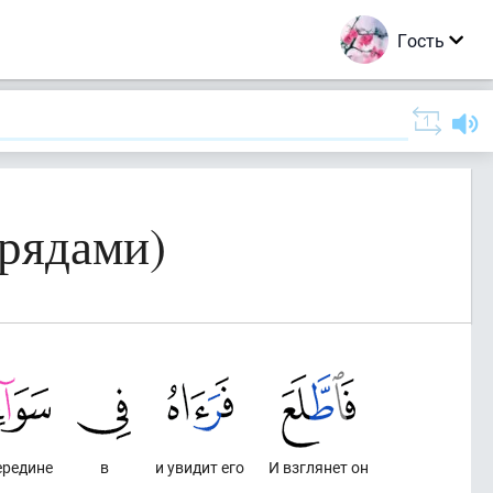
Гость
 рядами)
ередине
в
и увидит его
И взглянет он