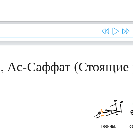
, Ас-Саффат (Стоящие
Геенны.
с