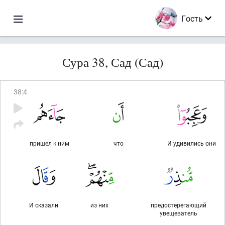
Гость
Сура 38, Сад (Сад)
38
:
4
пришел к ним
что
И удивились они
И сказали
из них
предостерегающий
увещеватель