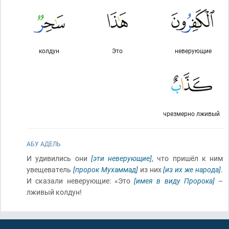
колдун
Это
неверующие
чрезмерно лживый
АБУ АДЕЛЬ
И удивились они
[эти неверующие]
, что пришёл к ним
увещеватель
[пророк Мухаммад]
из них
[из их же народа]
.
И сказали неверующие: «Это
[имея в виду Пророка]
–
лживый колдун!