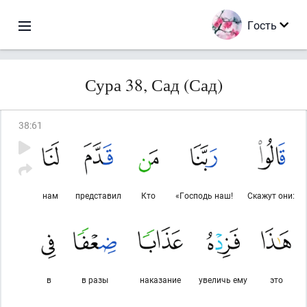
Гость
Сура 38, Сад (Сад)
38
:
61
нам
представил
Кто
«Господь наш!
Скажут они:
в
в разы
наказание
увеличь ему
это