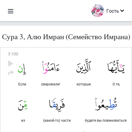
Гость
Сура 3, Алю Имран (Семейство Имрана)
3
:
100
Если
уверовали!
которые
О те,
из
(какой-то) части
будете вы повиноваться