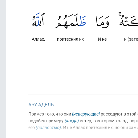
Аллах,
притеснил их
И не
и (зат
АБУ АДЕЛЬ
Пример того, что они
[неверующие]
расходуют в этой
подобен примеру
(когда)
ветер, в котором холод, по
его
(полностью)
. И не Аллах притеснил их, но они са