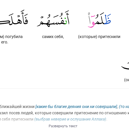
ем) погубила
самих себя,
(которые) притеснили
его.
(о
 ближай­шей жизни
[какие бы благие деяния они ни совершали]
,
(то н
разил посев людей, которые совершили притеснение по отношению 
ми себя притеснили
(выбрав неверие и ослушание Аллаха)
.
Развернуть текст