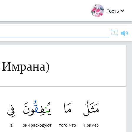
Гость
 Имрана)
в
они расходуют
того, что
Пример