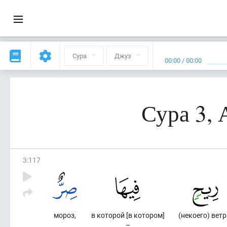
Сура
Джуз
00:00
/
00:00
Сура 3,
3
:
117
мороз,
в которой [в котором]
(некоего) ветр
–