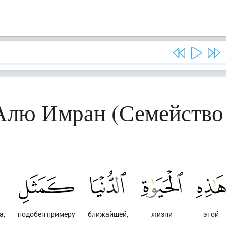
 Алю Имран (Семейство
а,
подобен примеру
ближайшей,
жизни
этой