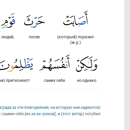
людей,
посев
(который) поразил
(ж.р.)
ни) притесняют!
самих себя
но однако
аграда за эти благодеяния, на которую они надеются)
к самим себе
[из-за их грехов]
, и
(этот ветер)
погубил