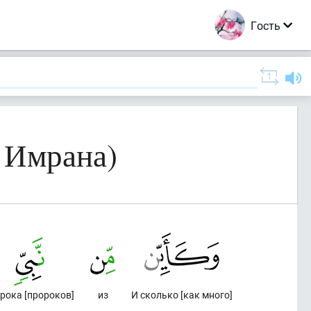
Гость
 Имрана)
рока [пророков]
из
И сколько [как много]