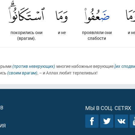
покорились они
и не
проявляли они
и н
(врагам).
слабости
торыми
(против неверующих)
многие набожные верующие
[их сподв
лись
(своим врагам)
, – и Аллах любит терпеливых!
ОВ
МЫ В СОЦ. СЕТЯХ
ИЯ