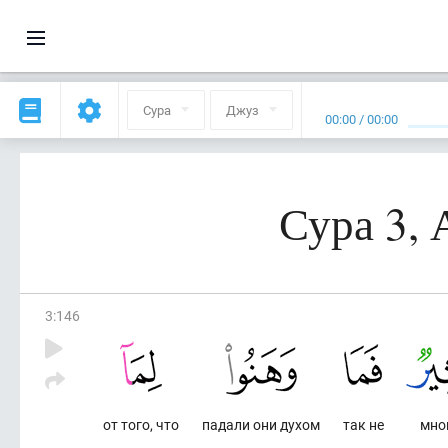
Сура
Джуз
00:00
/
00:00
Сура 3,
3
:
146
от того, что
падали они духом
так не
мно