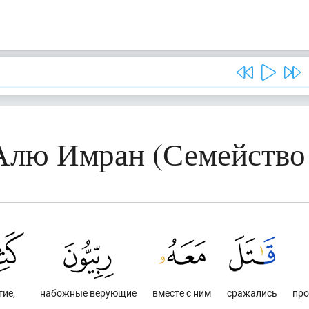
 Алю Имран (Семейство
гие,
набожные верующие
вместе с ним
сражались
про