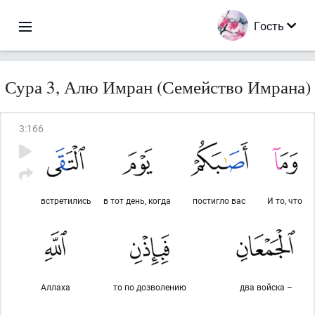
Гость
Сура 3, Алю Имран (Семейство Имрана)
3
:
166
встретились
в тот день, когда
постигло вас
И то, что
Аллаха
то по дозволению
два войска –