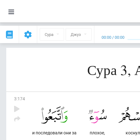
Сура
Джуз
00:00
/
00:00
Сура 3,
3
:
174
и последовали они за
плохое,
коснул