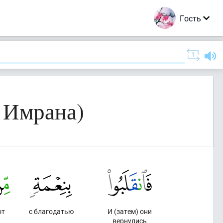
Гость
 Имрана)
от
с благодатью
И (затем) они
вернулись