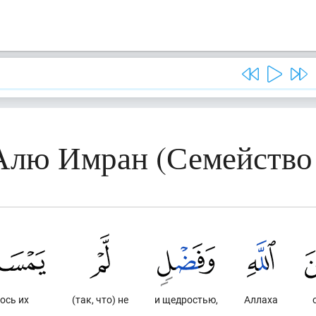
 Алю Имран (Семейство
ось их
(так, что) не
и щедростью,
Аллаха