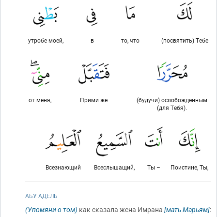
утробе моей,
в
то, что
(посвятить) Тебе
от меня,
Прими же
(будучи) освобожденным
(для Тебя).
Всезнающий
Всеслышащий,
Ты –
Поистине, Ты,
АБУ АДЕЛЬ
(Упомяни о том)
как сказала жена Имрана
[мать Марьям]
: