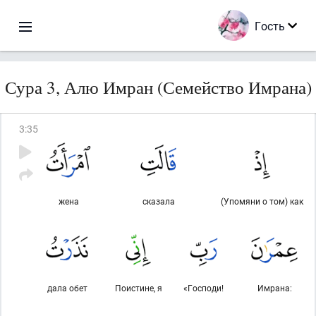
Гость
Сура 3, Алю Имран (Семейство Имрана)
3
:
35
жена
сказала
(Упомяни о том) как
дала обет
Поистине, я
«Господи!
Имрана: