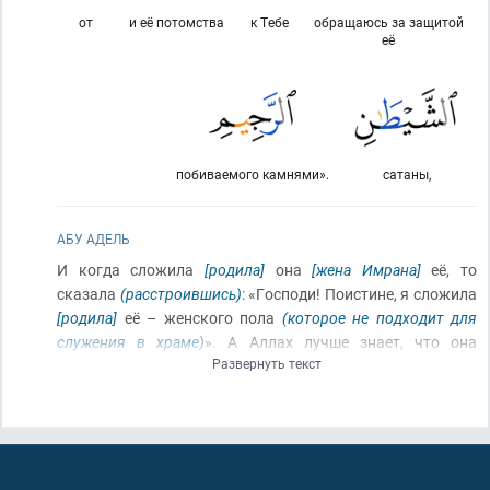
от
и её потомства
к Тебе
обращаюсь за защитой
её
побиваемого камнями».
сатаны,
АБУ АДЕЛЬ
И когда сложила
[родила]
она
[жена Имрана]
её, то
сказала
(расстроившись)
: «Господи! Поистине, я сложила
[родила]
её – женского пола
(которое не подходит для
служения в храме)
». А Аллах лучше знает, что она
Развернуть текст
сложила.
(Жена Имрана сказала)
: «И
(ребёнок)
мужского
пола
(которого я хотела, чтобы он служил в храме)
не
одно и то же, что
(ребёнок)
женского пола. И, поистине, я
назвала её Марьям, и, поистине, я обращаюсь к Тебе за
защитой её и её потомства от сатаны, побиваемого
камнями
[проклятого]
».