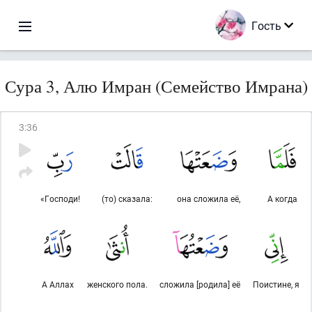
Гость
Сура 3, Алю Имран (Семейство Имрана)
3
:
36
«Господи!
(то) сказала:
она сложила её,
А когда
А Аллах
женского пола.
сложила [родила] её
Поистине, я