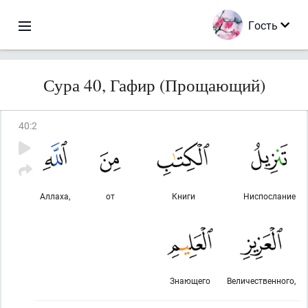
Гость
Сура 40, Гафир (Прощающий)
40
:
2
Аллаха,
от
Книги
Ниспослание
Знающего
Величественного,