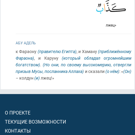
лжец»
АБУ АДЕЛЬ
к Фараону
(правителю Египта)
, и Хаману
(приближённому
Фараона)
, и Каруну
(который обладал огромнейшим
богатством)
.
(Но они, по своему высокомерию, отвергли
призыв Мусы, посланника Аллаха)
и сказали
(о нём)
: «
(Он)
– колдун
(и)
лжец!»
О ПРОЕКТЕ
ТЕКУЩИЕ ВОЗМОЖНОСТИ
КОНТАКТЫ