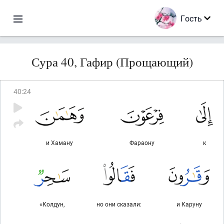
Гость
Сура 40, Гафир (Прощающий)
40
:
24
и Хаману
Фараону
к
«Колдун,
но они сказали:
и Каруну