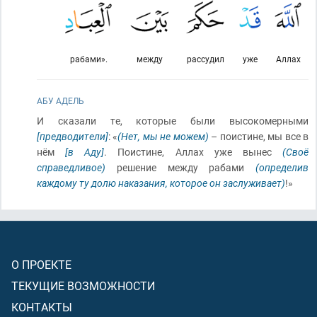
рабами».
между
рассудил
уже
Аллах
АБУ АДЕЛЬ
И сказали те, которые были высокомерными
[предводители]
: «
(Нет, мы не можем)
– поистине, мы все в
нём
[в Аду]
. Поистине, Аллах уже вынес
(Своё
справедливое)
решение между рабами
(определив
каждому ту долю наказания, которое он заслуживает)
!»
О ПРОЕКТЕ
ТЕКУЩИЕ ВОЗМОЖНОСТИ
КОНТАКТЫ