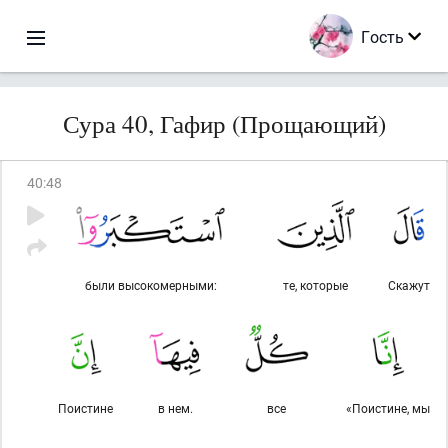
Гость
Сура 40, Гафир (Прощающий)
40
:
48
были высокомерными:
те, которые
Скажут
Поистине
в нем.
все
«Поистине, мы