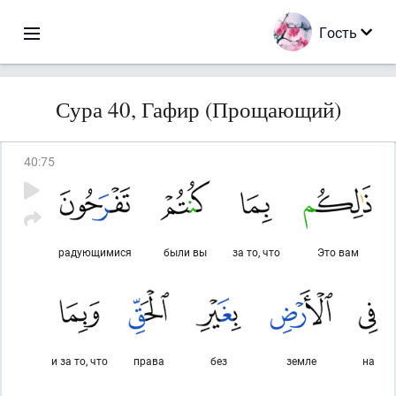
Гость
Сура 40, Гафир (Прощающий)
40
:
75
радующимися
были вы
за то, что
Это вам
и за то, что
права
без
земле
на