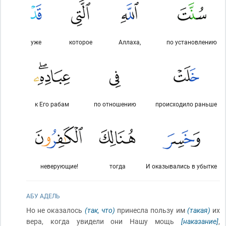
уже
которое
Аллаха,
по установлению
к Его рабам
по отношению
происходило раньше
неверующие!
тогда
И оказывались в убытке
АБУ АДЕЛЬ
Но не оказалось
(так, что)
принесла пользу им
(такая)
их
вера, когда увидели они Нашу мощь
[наказание]
,