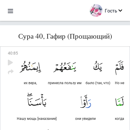
Гость
Сура 40, Гафир (Прощающий)
40
:
85
их вера,
принесла пользу им
было (так, что)
Но не
Нашу мощь [наказание]
они увидели
когда