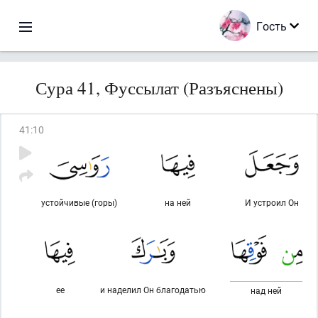
Гость
Сура 41, Фуссылат (Разъяснены)
41
:
10
устойчивые (горы)
на ней
И устроил Он
ее
и наделил Он благодатью
над ней