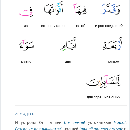
за
ее пропитание
на ней
и распределил Он
равно
дня
четыре
для спрашивающих
АБУ АДЕЛЬ
И устроил Он на ней
[на земле]
устойчивые
[горы]
,
(которые возвышаются)
над ней
[над её поверхностью]
; и