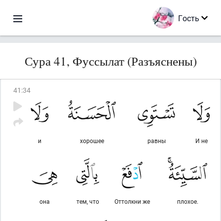
Гость
Сура 41, Фуссылат (Разъяснены)
41
:
34
и
хорошее
равны
И не
она
тем, что
Оттолкни же
плохое.