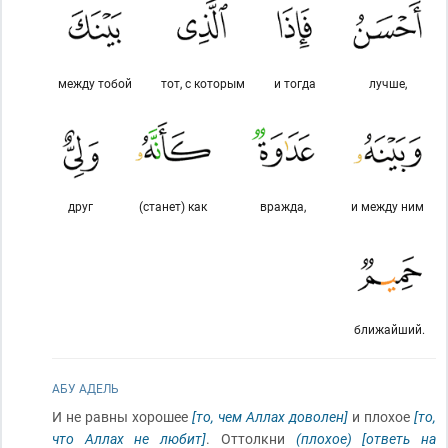
между тобой
тот, с которым
и тогда
лучше,
друг
(станет) как
вражда,
и между ним
ближайший.
АБУ АДЕЛЬ
И не равны хорошее
[то, чем Аллах доволен]
и плохое
[то,
что Аллах не любит]
. Оттолкни
(плохое)
[ответь на