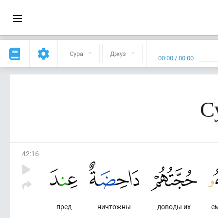
Сура
Джуз
00:00
/
00:00
С
42
:
16
пред
ничтожны
доводы их
е