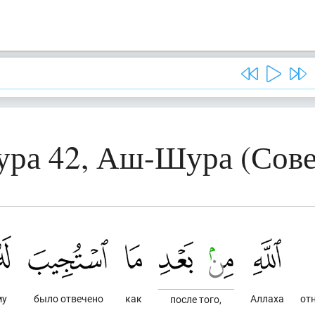
ура 42, Аш-Шура (Сове
му
было отвечено
как
Аллаха
от
после того,