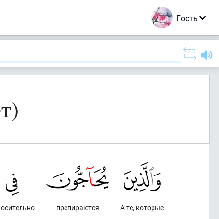
Гость
т)
носительно
препираются
А те, которые