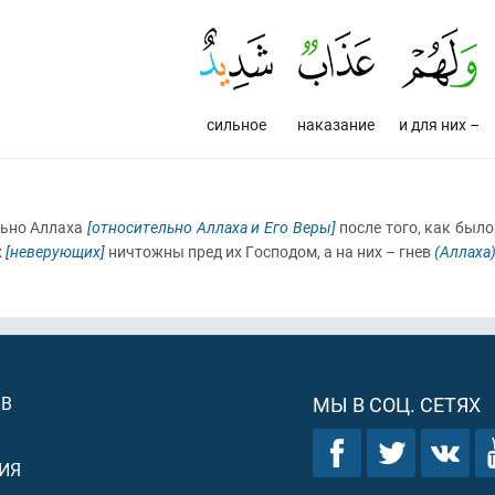
сильное
наказание
и для них –
ьно Аллаха
[относительно Аллаха и Его Веры]
после того, как был
х
[неверующих]
ничтожны пред их Господом, а на них – гнев
(Аллаха
ОВ
МЫ В СОЦ. СЕТЯХ
ИЯ