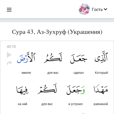
Гость
Сура 43, Аз-Зухруф (Украшения)
43
:
10
землю
для вас
сделал
Который
на ней
для вас
и устроил
равниной