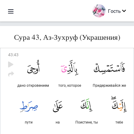
Гость
Сура 43, Аз-Зухруф (Украшения)
43
:
43
дано откровением
того, которое
Придерживайся же
пути
на
Поистине, ты
тебе