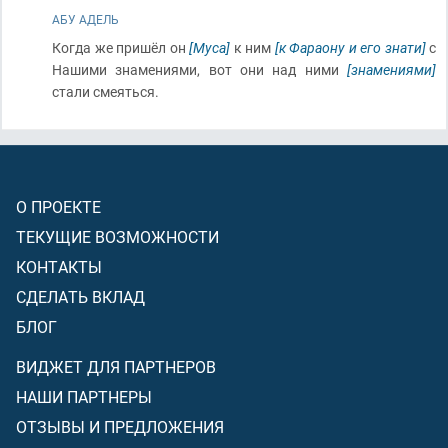
АБУ АДЕЛЬ
Когда же пришёл он
[Муса]
к ним
[к Фараону и его знати]
с
Нашими знамениями, вот они над ними
[знамениями]
стали смеяться.
О ПРОЕКТЕ
ТЕКУЩИЕ ВОЗМОЖНОСТИ
КОНТАКТЫ
СДЕЛАТЬ ВКЛАД
БЛОГ
ВИДЖЕТ ДЛЯ ПАРТНЕРОВ
НАШИ ПАРТНЕРЫ
ОТЗЫВЫ И ПРЕДЛОЖЕНИЯ