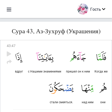
Гость
Сура 43, Аз-Зухруф (Украшения)
43
:
47
вдруг
с Нашими знамениями
пришел он к ним
Когда же
стали смеяться.
над ним
они