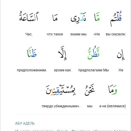
Час.
что такое
знаем мы
«Не
вы сказали:
предположением.
кроме как
предполагаем Мы
Не
твердо убежденными».
мы
и не (являемся)
АБУ АДЕЛЬ