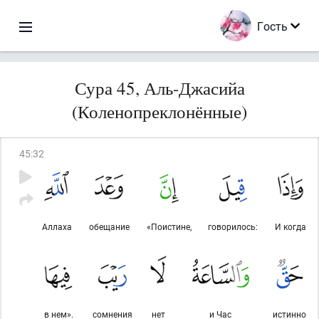
Гость
Сура 45, Аль-Джасийа
(Коленопреклонённые)
45
:
32
Аллаха
обещание
«Поистине,
говорилось:
И когда
в нем».
сомнения
нет
и Час
истинно