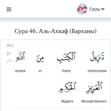
Гость
Сура 46, Аль-Ахкаф (Барханы)
46
:
2
Аллаха
от
Книги
Ниспослание
Мудрого
Могущественного