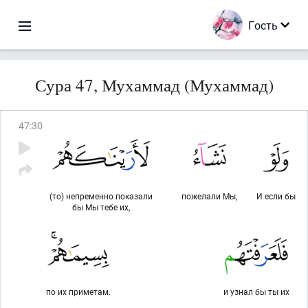
Гость
Сура 47, Мухаммад (Мухаммад)
47
:
30
(то) непременно показали
пожелали Мы,
И если бы
бы Мы тебе их,
по их приметам.
и узнал бы ты их