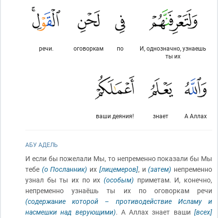
речи.
оговоркам
по
И, однозначно, узнаешь
ты их
ваши деяния!
знает
А Аллах
АБУ АДЕЛЬ
И если бы пожелали Мы, то непременно показали бы Мы
тебе
(о Посланник)
их
[лицемеров]
, и
(затем)
непременно
узнал бы ты их по их
(особым)
приметам. И, конечно,
непременно узнаёшь ты их по оговоркам речи
(содержание которой – противодействие Исламу и
насмешки над верующими)
. А Аллах знает ваши
[всех]