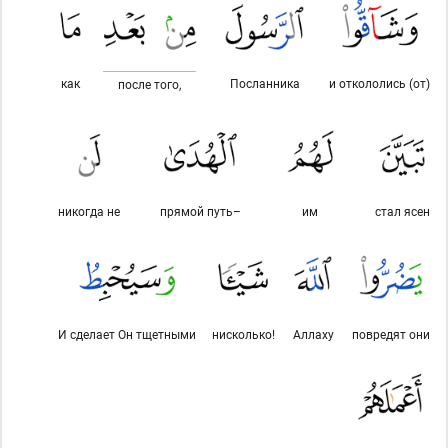
как
Посланника
и откололись (от)
после того,
никогда не
прямой путь–
им
стал ясен
И сделает Он тщетными
нисколько!
Аллаху
повредят они