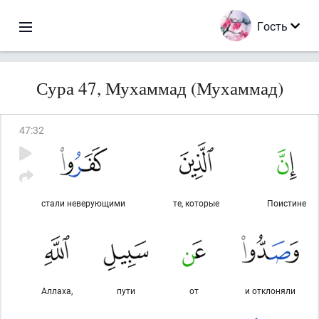
Гость
Сура 47, Мухаммад (Мухаммад)
47
:
32
стали неверующими
те, которые
Поистине
Аллаха,
пути
от
и отклоняли