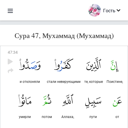
Гость
Сура 47, Мухаммад (Мухаммад)
47
:
34
и отклоняли
стали неверующими
те, которые
Поистине,
умерли
потом
Аллаха,
пути
от