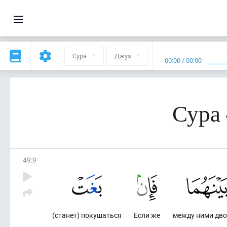
Сура
Джуз
00:00
/
00:00
Сура 
49
:
9
(станет) покушаться
Если же
между ними дво