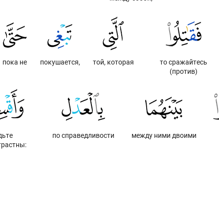
пока не
покушается,
той, которая
то сражайтесь
(против)
дьте
по справедливости
между ними двоими
трастны: