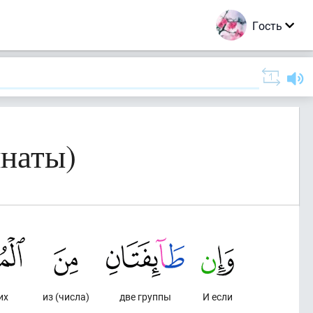
Гость
мнаты)
их
из (числа)
две группы
И если