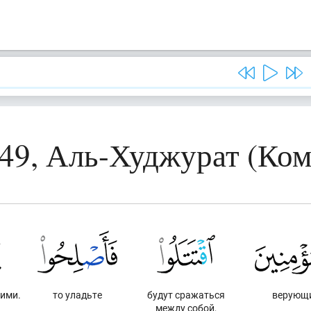
49, Аль-Худжурат (Ко
ими.
то уладьте
будут сражаться
верующ
между собой,