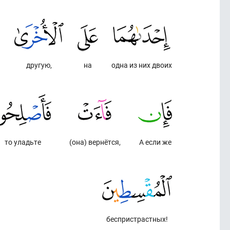
другую,
на
одна из них двоих
то уладьте
(она) вернётся,
А если же
беспристрастных!