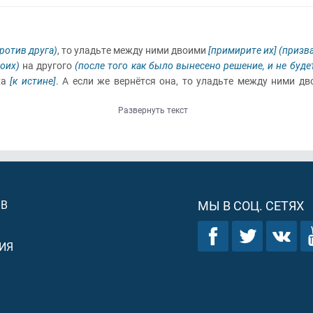
против друга)
, то уладьте между ними двоими
[примирите их]
(призва
оих)
на другого
(после того как было вынесено решение, и не буде
ха
[к истине]
. А если же вернётся она, то уладьте между ними дв
Развернуть текст
ОВ
МЫ В СОЦ. СЕТЯХ
ИЯ