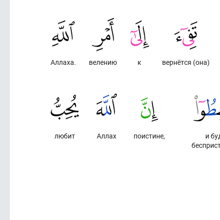
Аллаха.
велению
к
вернётся (она)
любит
Аллах
поистине,
и бу
бесприс