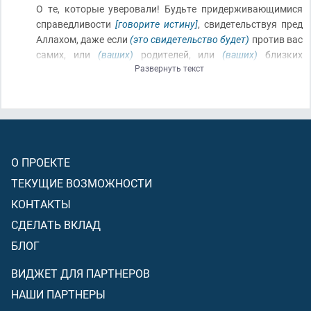
О те, которые уверовали! Будьте придерживающимися
справедливости
[говорите истину]
, свидетельствуя пред
Аллахом, даже если
(это свидетельство будет)
против вас
самих, или
(ваших)
родителей, или
(ваших)
близких
Развернуть текст
родственников. Если является он
[тот, против которого
свидетельствуют]
богатым или бедным, то Аллах ближе к
ним обоим
(чем вы)
[Он знает, в чём для них благо,
поэтому доверьте Ему их дело]
. И не следуйте же за
прихотью, чтобы не отступить от справедливости. А если
вы скривите
(в свидетельстве)
[исказите истину]
или
О ПРОЕКТЕ
уклонитесь
(от свидетельства)
, то, поистине, Аллах
является о том, что вы делаете, ведающим
(и воздаст вам
ТЕКУЩИЕ ВОЗМОЖНОСТИ
за это)
!
КОНТАКТЫ
СДЕЛАТЬ ВКЛАД
БЛОГ
ВИДЖЕТ ДЛЯ ПАРТНЕРОВ
НАШИ ПАРТНЕРЫ