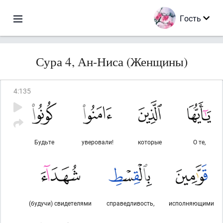
Гость
Сура 4, Ан-Ниса (Женщины)
4
:
135
Будьте
уверовали!
которые
О те,
(будучи) свидетелями
справедливость,
исполняющими