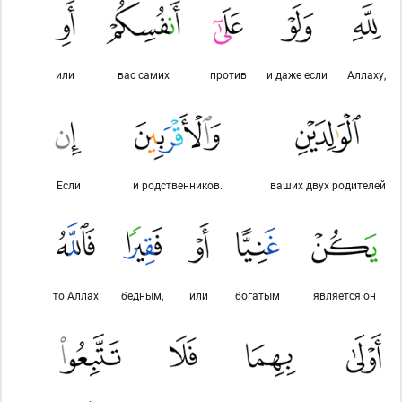
или
вас самих
против
и даже если
Аллаху,
Если
и родственников.
ваших двух родителей
то Аллах
бедным,
или
богатым
является он