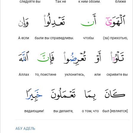
следуйте вы
Так не
к ним обоим.
ближе
А если
были вы справедливы.
чтобы
(за) прихотью,
Аллах
то, поистине
уклонитесь,
или
скривите вы
ведающим!
вы делаете,
о том, что
был [является]
АБУ АДЕЛЬ