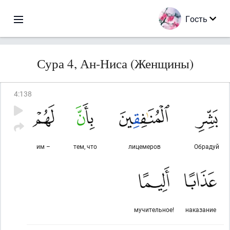
Гость
Сура 4, Ан-Ниса (Женщины)
4
:
138
им –
тем, что
лицемеров
Обрадуй
мучительное!
наказание