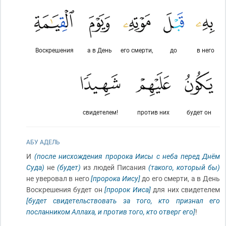
Воскрешения
а в День
его смерти,
до
в него
свидетелем!
против них
будет он
АБУ АДЕЛЬ
И
(после нисхождения пророка Иисы с неба перед Днём
Суда)
не
(будет)
из людей Писания
(такого, который бы)
не уверовал в него
[пророка Иису]
до его смерти, а в День
Воскрешения будет он
[пророк Ииса]
для них свидетелем
[будет свидетельствовать за того, кто признал его
посланником Аллаха, и против того, кто отверг его]
!