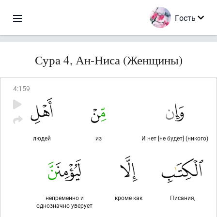
Гость
Сура 4, Ан-Ниса (Женщины)
4
:
159
людей
из
И нет [не будет] (никого)
непременно и
кроме как
Писания,
однозначно уверует