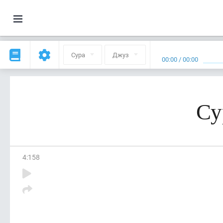
Сура
Джуз
00:00
/
00:00
Су
4
:
158