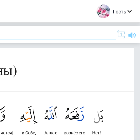
Гость
ны)
ляется]
к Себе,
Аллах
вознёс его
Нет! –