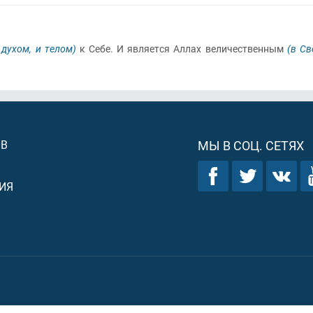
духом, и телом)
к Себе. И является Аллах величественным
(в Св
ОВ
МЫ В СОЦ. СЕТЯХ
ИЯ