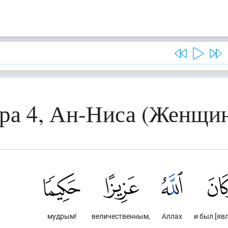
ра 4, Ан-Ниса (Женщи
мудрым!
величественным,
Аллах
и был [яв