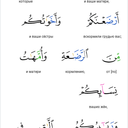
которые
и ваши матери,
и ваши сёстры
вскормили грудью вас;
и матери
кормлению,
от [по]
ваших жён,