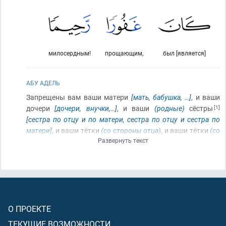
милосердным!
прощающим,
был [является]
АБУ АДЕЛЬ
Запрещены вам ваши матери
[мать, бабушка, …]
, и ваши
дочери
[дочери, внучки,…]
, и ваши
(родные)
сёстры
[1]
[сестра по отцу и по матери, сестра по отцу и сестра по
матери]
, и ваши тётки
(со стороны отца)
, и ваши тётки
(со
Развернуть текст
стороны матери)
, и дочери брата, и дочери сестры, и ваши
матери, которые вас вскормили
[молочные матери]
, и
ваши сёстры по кормлению
[молочные сёстры]
, и матери
ваших жён
(независимо от того, имели вы с ними
близость или не имели)
, и ваши падчерицы, которые
(находятся)
под вашим покровительством
[заботой и
О ПРОЕКТЕ
воспитанием]
от ваших жён, к которым вы уже вошли
[имели близость]
; а если вы ещё не вошли к ним
[не имели
ТЕКУЩИЕ ВОЗМОЖНОСТИ