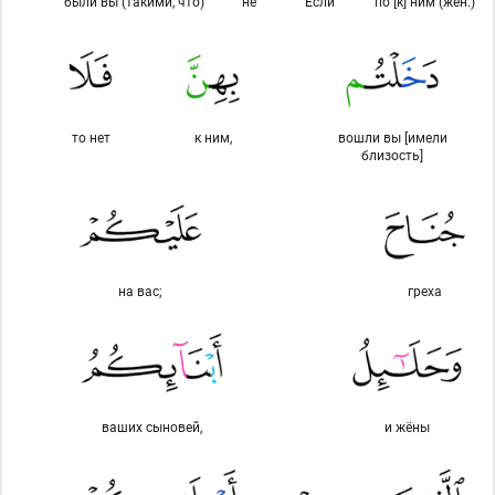
были вы (такими, что)
не
Если
по [к] ним (жен.)
то нет
к ним,
вошли вы [имели
близость]
на вас;
греха
ваших сыновей,
и жёны