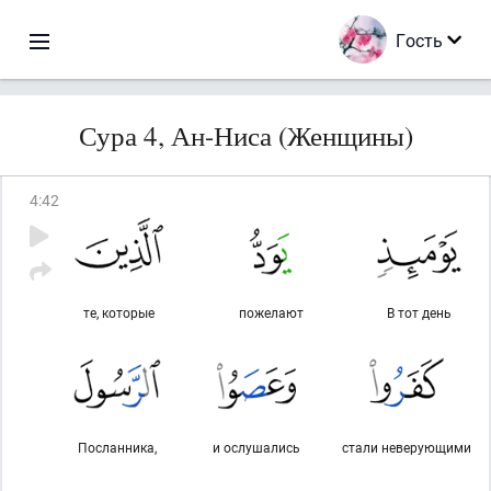
Гость
Сура 4, Ан-Ниса (Женщины)
4
:
42
те, которые
пожелают
В тот день
Посланника,
и ослушались
стали неверующими