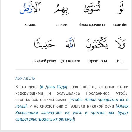
земля.
с ними
была сровнена
если бы
никакой речи!
(от) Аллаха
скроют они
И не
АБУ АДЕЛЬ
В тот день
[в День Суда]
пожелают те, которые стали
неверующими и ослушались Посланника, чтобы
сровнялась с ними земля
[чтобы Аллах превратил их в
пыль]
. И не скроют они от Аллаха никакой речи
[Аллах
Всевышний запечатает их уста, и против них будут
свидетельствовать их органы]
!