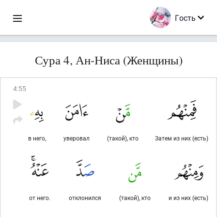
Гость
Сура 4, Ан-Ниса (Женщины)
4
:
55
в него,
уверовал
(такой), кто
Затем из них (есть)
от него.
отклонился
(такой), кто
и из них (есть)