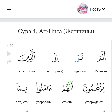
Гость
Сура 4, Ан-Ниса (Женщины)
4
:
60
тех, которые
в (сторону)
видел ты
Разве не
в то, что
уверовали
что они
утверждают,