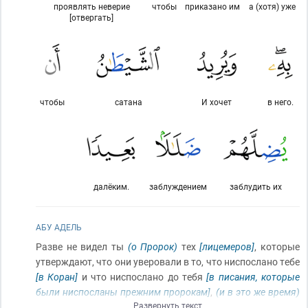
проявлять неверие
чтобы
приказано им
а (хотя) уже
[отвергать]
чтобы
сатана
И хочет
в него.
далёким.
заблуждением
заблудить их
АБУ АДЕЛЬ
Разве не видел ты
(о Пророк)
тех
[лицемеров]
, которые
утверждают, что они уверовали в то, что ниспослано тебе
[в Коран]
и что ниспослано до тебя
[в писания, которые
были ниспосланы прежним пророкам]
,
(и в это же время)
Развернуть текст
хотят они обращаться за судом к лжебогу
[не к тому, что