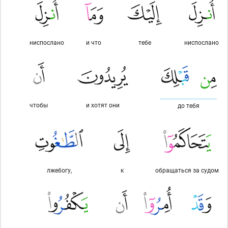
ниспослано
и что
тебе
ниспослано
чтобы
и хотят они
до тебя
лжебогу,
к
обращаться за судом