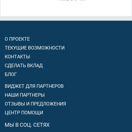
постановил Аллах]
, а хотя им приказано проявлять
неверие в него
[в ложный закон]
? И хочет сатана
(призывая их следовать ложному закону)
ввести их в
далёкое заблуждение.
О ПРОЕКТЕ
ТЕКУЩИЕ ВОЗМОЖНОСТИ
КОНТАКТЫ
СДЕЛАТЬ ВКЛАД
БЛОГ
ВИДЖЕТ ДЛЯ ПАРТНЕРОВ
НАШИ ПАРТНЕРЫ
ОТЗЫВЫ И ПРЕДЛОЖЕНИЯ
ЦЕНТР ПОМОЩИ
МЫ В СОЦ. СЕТЯХ