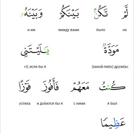
и им
между вами
было
не
«О, если бы я
(какой-либо) дружбы:
успеха
и добился бы я
с ними
я был