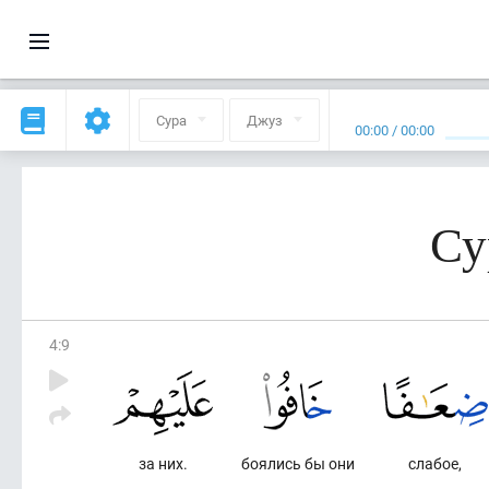
Сура
Джуз
00:00
/
00:00
Су
4
:
9
за них.
боялись бы они
слабое,