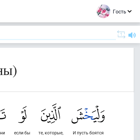
Гость
ны)
они
если бы
те, которые,
И пусть боятся