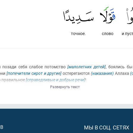
точное.
слово
и пус
и позади себя слабое потомство
[малолетних детей]
, боялись б
 они
[попечители сирот и другие]
остерегаются
(наказания)
Аллаха
(
 правильное
[справедливые и добрые речи]
!
Развернуть текст
ОВ
МЫ В СОЦ. СЕТЯХ