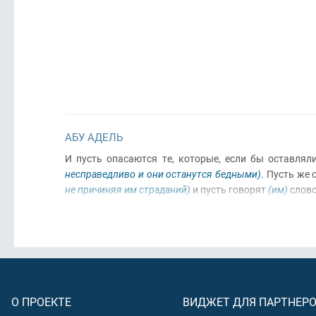
АБУ АДЕЛЬ
И пусть опасаются те, которые, если бы оставлял
несправедливо и они останутся бедными)
. Пусть же
не причиняя им страданий)
и пусть говорят
(им)
слово
О ПРОЕКТЕ
ВИДЖЕТ ДЛЯ ПАРТНЕР