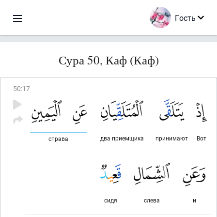
Гость
Сура 50, Каф (Каф)
50
:
17
два приемщика
принимают
Вот
справа
сидя
слева
и