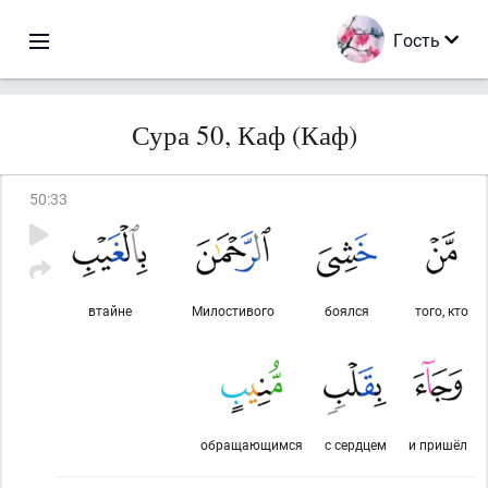
Гость
Сура 50, Каф (Каф)
50
:
33
втайне
Милостивого
боялся
того, кто
обращающимся
с сердцем
и пришёл