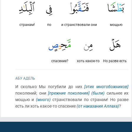
странам!
по
и странствовали они
мощью
спасение?
хоть какое-то
Но разве есть
АБУ АДЕЛЬ
И сколько Мы погубили до них
[этих многобожников]
поколений; они
[прежние поколения]
(были)
сильнее их
мощью и
(много)
странствовали по странам! Но разве
есть ли хоть какое-то спасение
(от наказания Аллаха)
?