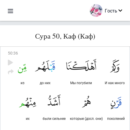
Гость
Сура 50, Каф (Каф)
50
:
36
из
до них
Мы погубили
И как много
их
были сильнее
которые (досл. они)
поколений