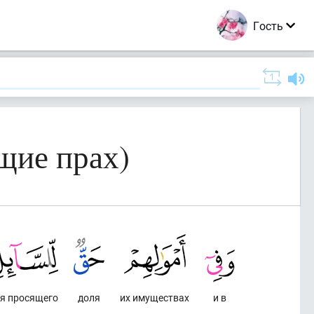
Гость
щие прах)
я просящего
доля
их имуществах
и в