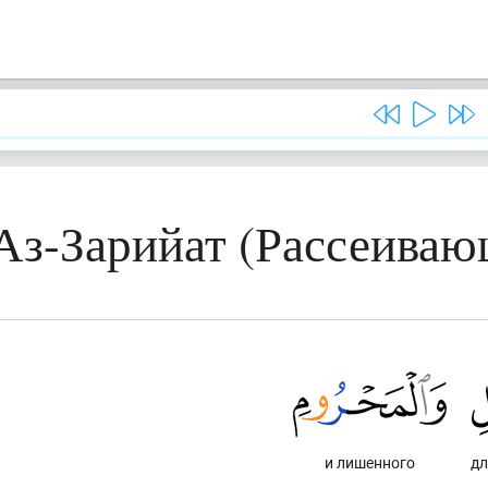
 Аз-Зарийат (Рассеиваю
и лишенного
дл