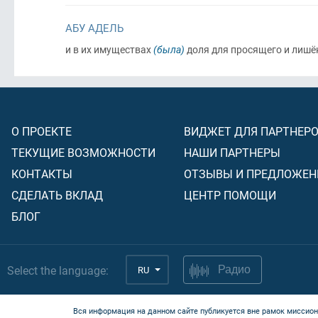
АБУ АДЕЛЬ
и в их имуществах
(была)
доля для просящего и лишё
О ПРОЕКТЕ
ВИДЖЕТ ДЛЯ ПАРТНЕР
ТЕКУЩИЕ ВОЗМОЖНОСТИ
НАШИ ПАРТНЕРЫ
КОНТАКТЫ
ОТЗЫВЫ И ПРЕДЛОЖЕН
СДЕЛАТЬ ВКЛАД
ЦЕНТР ПОМОЩИ
БЛОГ
Select the language:
RU
Радио
Вся информация на данном сайте публикуется вне рамок миссион