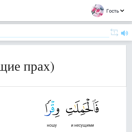
Гость
щие прах)
ношу
и несущими