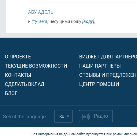
АБУ АДЕЛЬ
и
(тучами)
несущими ношу
[воду]
,
О ПРОЕКТЕ
ВИДЖЕТ ДЛЯ ПАРТНЕР
ТЕКУЩИЕ ВОЗМОЖНОСТИ
НАШИ ПАРТНЕРЫ
КОНТАКТЫ
ОТЗЫВЫ И ПРЕДЛОЖЕН
СДЕЛАТЬ ВКЛАД
ЦЕНТР ПОМОЩИ
БЛОГ
Select the language:
RU
Радио
Вся информация на данном сайте публикуется вне рамок миссион