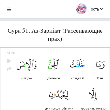
Гость
Сура 51, Аз-Зарийат (Рассеивающие
прах)
51
:
56
и людей
джиннов
создал Я
И не
для того, чтобы они
кроме как, только