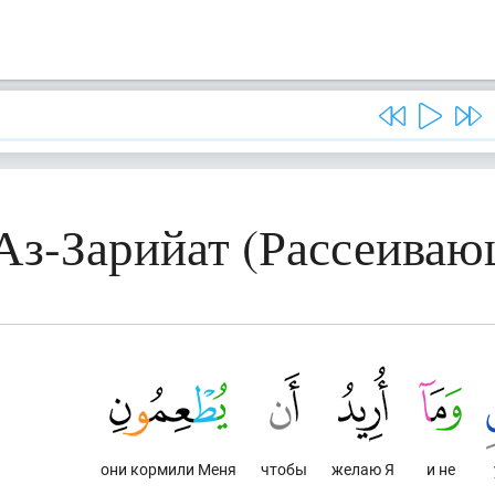
 Аз-Зарийат (Рассеиваю
они кормили Меня
чтобы
желаю Я
и не