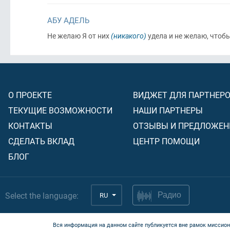
АБУ АДЕЛЬ
Не желаю Я от них
(никакого)
удела и не желаю, чтоб
О ПРОЕКТЕ
ВИДЖЕТ ДЛЯ ПАРТНЕР
ТЕКУЩИЕ ВОЗМОЖНОСТИ
НАШИ ПАРТНЕРЫ
КОНТАКТЫ
ОТЗЫВЫ И ПРЕДЛОЖЕН
СДЕЛАТЬ ВКЛАД
ЦЕНТР ПОМОЩИ
БЛОГ
Select the language:
RU
Радио
Вся информация на данном сайте публикуется вне рамок миссион