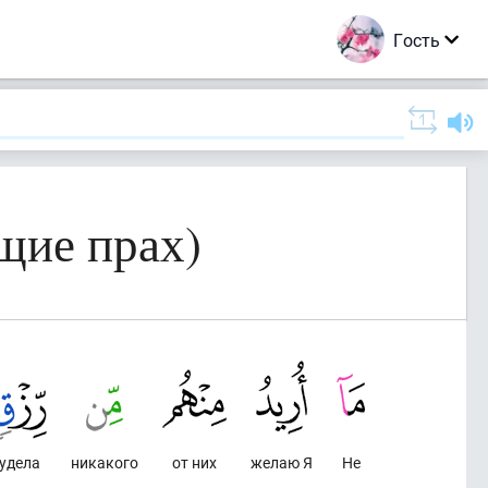
Гость
щие прах)
удела
никакого
от них
желаю Я
Не